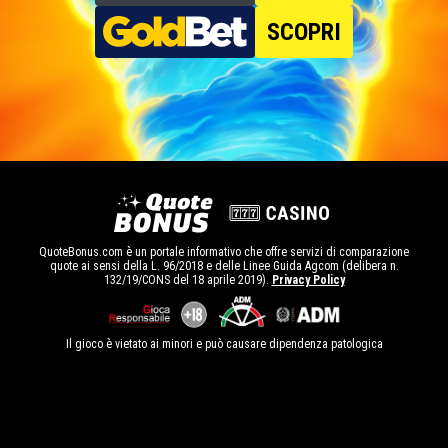
SCOPRI
QuoteBonus.com è un portale informativo che offre servizi di comparazione
quote ai sensi della L. 96/2018 e delle Linee Guida Agcom (delibera n.
132/19/CONS del 18 aprile 2019).
Privacy Policy
Il gioco è vietato ai minori e può causare dipendenza patologica