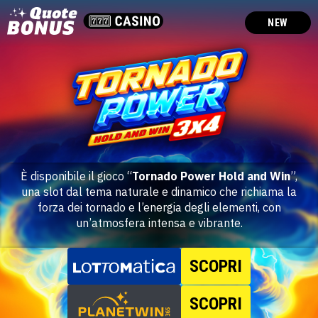
NEW
È disponibile il gioco “
Tornado Power Hold and Win
”,
una slot dal tema naturale e dinamico che richiama la
forza dei tornado e l’energia degli elementi, con
un’atmosfera intensa e vibrante.
SCOPRI
SCOPRI