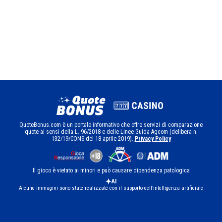
QuoteBonus.com è un portale informativo che offre servizi di comparazione
quote ai sensi della L. 96/2018 e delle Linee Guida Agcom (delibera n.
132/19/CONS del 18 aprile 2019).
Privacy Policy
Il gioco è vietato ai minori e può causare dipendenza patologica
AI
Alcune immagini sono state realizzate con il supporto dell’intelligenza artificiale