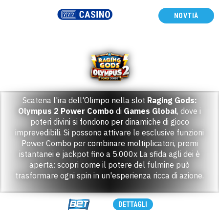
NOVTIÀ
Scatena l'ira dell'Olimpo nella slot
Raging Gods:
Olympus 2 Power Combo
di
Games Global
, dove i
poteri divini si fondono per dinamiche di gioco
imprevedibili. Si possono attivare le esclusive funzioni
Power Combo per combinare moltiplicatori, premi
istantanei e jackpot fino a 5.000x La sfida agli dei è
aperta: scopri come il potere del fulmine può
trasformare ogni spin in un'esperienza ricca di azione.
DETTAGLI